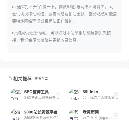
👉通常打不开“百度一下，你就知道”与网络环境有关。
可
尝试切换移动网络、宽带网络或稍后重试；部分站点可能需
要特定网络环境或目标站正在维护。
👉如果仍无法访问。
可以通过本站举报功能反馈失效链
接，我们会尽快核验并更新收录信息。
相关推荐
查看全部
SEO查询工具
55Links
SEO查询工具免费查询任意行业网站权重、百度流量、SWHOIS查询、...
55links为广大站长提供友情链接买卖、友情链接出售、友情链接购...
2898站长资源平台
老黄历网
2898站长资源平台作为最全面的站长资源服务平台，致力于为广大...
万年历（btjmg.com）老黄历查询、万年历、黄历万年历、万年历老...