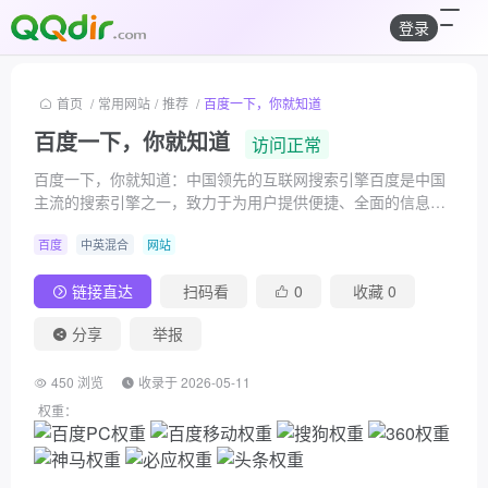
登录
首页
/
常用网站
/
推荐
/
百度一下，你就知道
百度一下，你就知道
访问正常
百度一下，你就知道：中国领先的互联网搜索引擎百度是中国
主流的搜索引擎之一，致力于为用户提供便捷、全面的信息检
索服务。它覆盖网页、图片、视频、新闻、地图等多种内容类
百度
中英混合
网站
型，适合所有需要快速获取互联网信息的用户日常使用。核心
功能百度以强大的搜索技术为基础，提供多样
链接直达
扫码看
0
收藏
0
分享
举报
450 浏览
收录于 2026-05-11
权重：