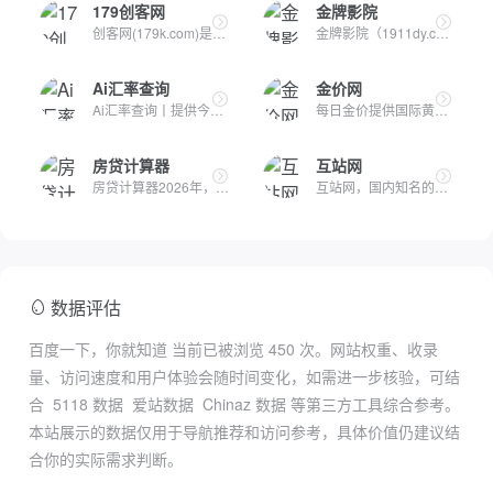
179创客网
金牌影院
创客网(179k.com)是一个网络创业新项目发布平台，创业者熟知的...
金牌影院（1911dy.com）打造你最喜爱的电视剧,电影大全,最新综...
Ai汇率查询
金价网
Ai汇率查询丨提供今日人民币、美元、欧元、日元、港币、英镑等...
每日金价提供国际黄金(XAU)、白银(XAG)、铂金(XPT)、钯金(XPD)...
房贷计算器
互站网
房贷计算器2026年，在线房贷计算器明细月供查询，等额本息和等...
互站网，国内知名的站长交易平台；源码交易、小程序交易、APP交...
数据评估
百度一下，你就知道 当前已被浏览
450
次。网站权重、收录
量、访问速度和用户体验会随时间变化，如需进一步核验，可结
合
5118 数据
爱站数据
Chinaz 数据
等第三方工具综合参考。
本站展示的数据仅用于导航推荐和访问参考，具体价值仍建议结
合你的实际需求判断。