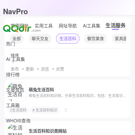
NavPro
生活服务
常用网站
实用工具
网址导航
Ai工具集
休
全部
聊天交友
生活百科
餐饮美食
家具建材
热门
排序
AI 工具集
发布
更新
浏览
点赞
排行榜
文章资讯
萌兔生活百科
萌兔生活百科知识网，分享生活百科知识，包括：生活常识...
工具箱
生活百科
# 生活百科知识
WHOIS查询
生活百科知识类网站