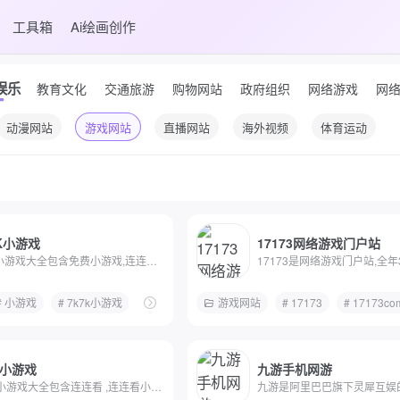
工具箱
Ai绘画创作
娱乐
教育文化
交通旅游
购物网站
政府组织
网络游戏
网
动漫网站
游戏网站
直播网站
海外视频
体育运动
7K小游戏
17173网络游戏门户站
7k7k小游戏大全包含免费小游戏,连连看,双人小游戏网页版...
络游戏
# 小游戏
# 手机游戏
# 7k7k小游戏
# 双人小游戏
游戏网站
# 小游戏在线玩
# 17173
# 在线免费游戏
# 17173co
9小游戏
九游手机网游
4399小游戏大全包含连连看 ,连连看小游戏大全,双人小游戏...