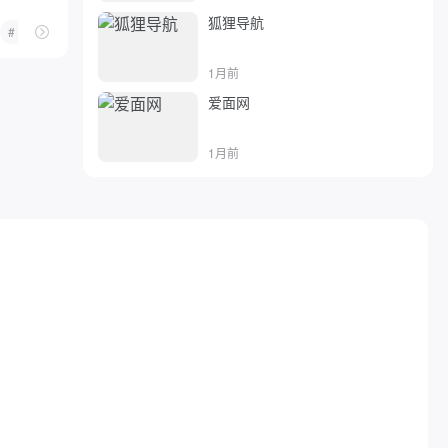
狐狸导航
# 双人小游戏大全
# 手机游戏
# 云游戏
# 手机游戏下载
# 手机游戏免费下载
# 好玩
1月前
爱面网
1月前
载基地
单机游戏补丁
# 单机游戏下载大全中文版下载
# 单机游戏下载基地
# 单机游戏下载大全中文版下载
# 电脑