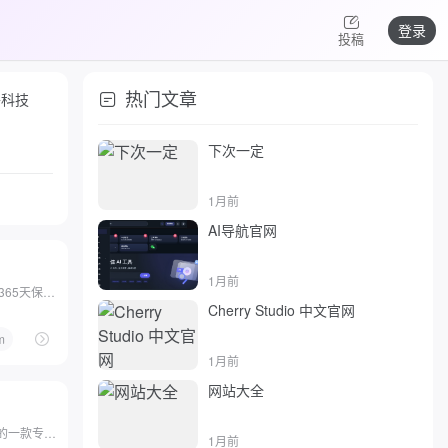
登录
投稿
热门文章
络科技
下次一定
1月前
AI导航官网
1月前
17173是网络游戏门户站,全年365天保持不间断更新,您可以...
Cherry Studio 中文官网
大全
m
# 17173游戏网
# 秒玩小游戏
# 网络游戏
1月前
网站大全
九游是阿里巴巴旗下灵犀互娱的一款专业手游分发平台,为玩...
1月前