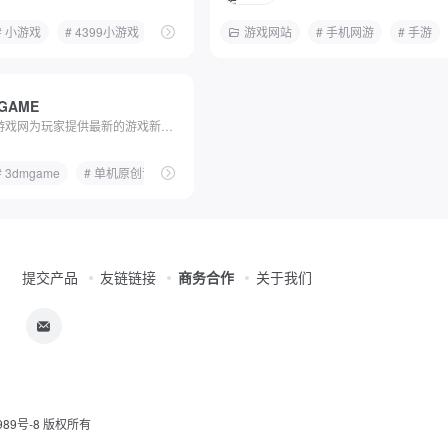
秘籍
# 小游戏
# 游戏资讯
# 4399小游戏
# 图片
# 在线小游戏
# psp
游戏网站
# 双人小游戏
# 手机网游
# 小游戏大全
# 手游
GAME
3DM游戏网为玩家提供最新的游戏新闻、攻略、单机游戏资源...
# 3dmgame
# 单机游戏补丁
# 单机原创评测
# 单机游戏攻略秘籍
# 单机游戏下载
# 单机游戏排行榜
# 单机游戏门户网站
# 单机游戏下
# 
提交产品
友链链接
商务合作
关于我们
习
989号-8
版权所有