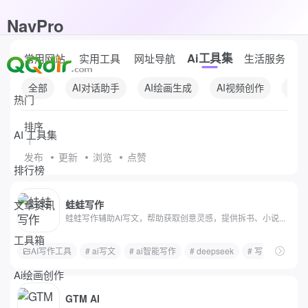
NavPro
Ai工具集
常用网站
实用工具
网址导航
生活服务
全部
AI对话助手
AI绘画生成
AI视频创作
AI
热门
排序
AI 工具集
发布
更新
浏览
点赞
排行榜
文章资讯
蛙蛙写作
蛙蛙写作辅助AI写文，帮助获取创意灵感，提供拆书、小说...
工具箱
AI写作工具
# ai写文
# ai智能写作
# deepseek
# 写网文
# a
Ai绘画创作
GTM AI