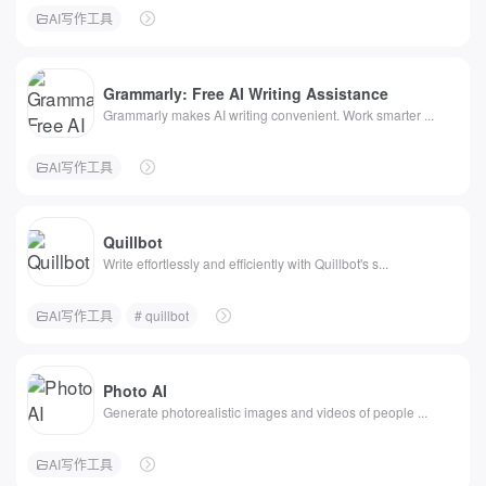
AI写作工具
Grammarly: Free AI Writing Assistance
Grammarly makes AI writing convenient. Work smarter ...
AI写作工具
Quillbot
Write effortlessly and efficiently with Quillbot's s...
AI写作工具
# quillbot
Photo AI
Generate photorealistic images and videos of people ...
AI写作工具