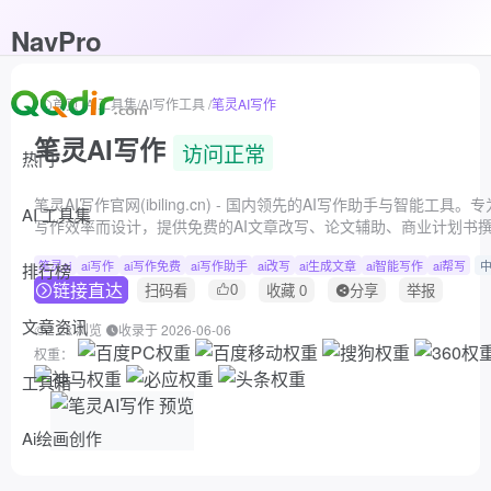
NavPro
首页
/
Ai工具集
/
AI写作工具
/
笔灵AI写作
笔灵AI写作
访问正常
热门
笔灵AI写作官网(ibiling.cn) - 国内领先的AI写作助手与智能工具。
AI 工具集
写作效率而设计，提供免费的AI文章改写、论文辅助、商业计划书
务。无论是学术写作还是商业文案，笔灵AI写作都能快速生成高质
笔灵ai
ai写作
ai写作免费
ai写作助手
ai改写
ai生成文章
ai智能写作
ai帮写
简化您的写作过程。
排行榜
链接直达
0
扫码看
收藏
0
分享
举报
文章资讯
2.2k 浏览
收录于 2026-06-06
权重：
工具箱
Ai绘画创作