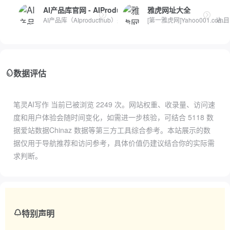
AI产品库官网 - AIProductHub
雅虎网址大全
AI产品库（AIproducthub）是一个专注于AI产品收录与分享的网站...
[第一雅虎网]Yahoo001.c
数据评估
笔灵AI写作 当前已被浏览
2249
次。网站权重、收录量、访问速
度和用户体验会随时间变化，如需进一步核验，可结合
5118 数
据
爱站数据
Chinaz 数据
等第三方工具综合参考。本站展示的数
据仅用于导航推荐和访问参考，具体价值仍建议结合你的实际需
求判断。
特别声明