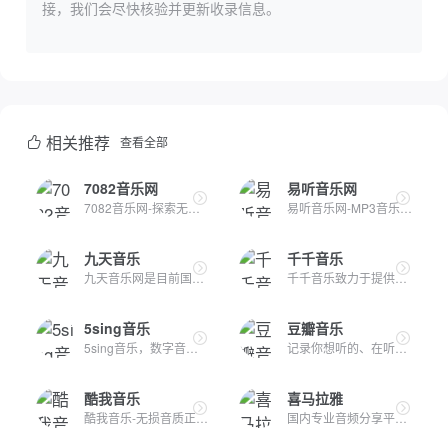
接，我们会尽快核验并更新收录信息。
相关推荐
查看全部
7082音乐网
易听音乐网
7082音乐网-探索无限音乐领域，汇聚众多原创音乐人与优质原创作...
易听音乐网-MP3音乐免费下载，MP4下载,歌词大全，流行音乐，网...
九天音乐
千千音乐
九天音乐网是目前国内最悠久的音乐服务品牌，为用户提供高品质...
千千音乐致力于提供更专业、更懂你的「场景音乐」，打造一款个...
5sing音乐
豆瓣音乐
5sing音乐，数字音乐网站，汇集了大量的网络歌手的原创音乐歌曲...
记录你想听的、在听和听过的唱片，顺便打分、添加标签及个人附...
酷我音乐
喜马拉雅
酷我音乐-无损音质正版在线试听网站，酷我音乐为您提供高品质音...
国内专业音频分享平台，随时随地，听我想听！4亿用户选择的在线...