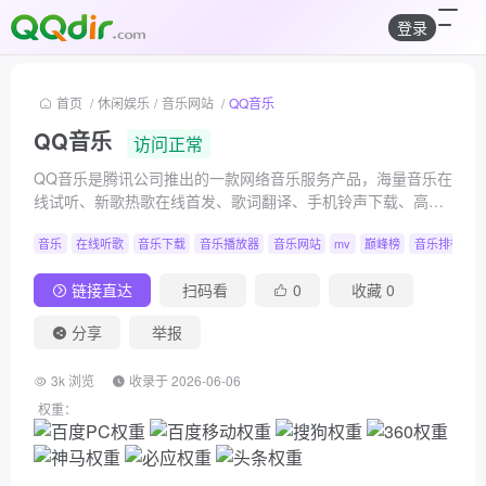
登录
首页
/
休闲娱乐
/
音乐网站
/
QQ音乐
QQ音乐
访问正常
QQ音乐是腾讯公司推出的一款网络音乐服务产品，海量音乐在
线试听、新歌热歌在线首发、歌词翻译、手机铃声下载、高品
质无损音乐试听、海量无损曲库、正版音乐下载、空间背景音
音乐
在线听歌
音乐下载
音乐播放器
音乐网站
mv
巅峰榜
音乐排行榜
乐设置、MV观看等，是互联网音乐播放和下载的优选。
链接直达
扫码看
0
收藏
0
分享
举报
3k 浏览
收录于 2026-06-06
权重：