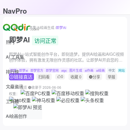
NavPro
首页
/
Ai工具集
/
AI绘画生成
/
即梦AI
即梦AI
访问正常
热门
即梦AI一站式智能创作平台，即刻造梦。提供AI绘画和AIGC视频
AI 工具集
创作体验，拥有激发无限创作灵感的社区。让即梦AI开启您的智
能创作之旅，探索梦境实现的无限可能！
即梦
即梦ai
即梦官方
即梦官网
aigc
图片生成
ai作画
ai绘画
中文
网站
排行榜
链接直达
0
扫码看
收藏
0
分享
举报
文章资讯
2.9k 浏览
收录于 2026-06-06
权重：
工具箱
Ai绘画创作