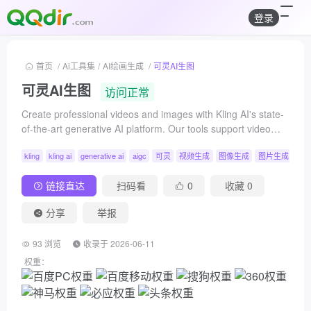
登录
首页
/
Ai工具集
/
AI绘画生成
/
可灵AI生图
可灵AI生图
访问正常
Create professional videos and images with Kling AI's state-
of-the-art generative AI platform. Our tools support video
generation, image creation, and advanced editing
kling
kling ai
generative ai
aigc
可灵
视频生成
图像生成
图片生成
中
capabilities for content creators.
链接直达
扫码看
0
收藏
0
分享
举报
93 浏览
收录于 2026-06-11
权重：