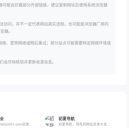
览器可能会拦截部分外部链接，建议复制网址后使用系统浏览器
法访问，并不一定代表网站真实违规，也可能是浏览器厂商的
等浏览器。
网络、宽带网络或稍后重试；部分站点可能需要特定网络环境或
们会尽快核验并更新收录信息。
全
初夏导航
[第一雅虎网]Yahoo001.com目录之家是全人工编辑的网站分类目录...
初夏导航，领先的网址目录大全网站；收录互联网上现存的精品网...