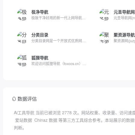
极净导航
元圣导航网
极致干净好用的新一代上网导航，无广告，零打扰，不收集用户隐...
分类目录
聚资源导航
分类目录网是一个开放式优质网站分类目录网址大全库，致力于收...
狐狸导航
欢迎访问狐狸导航（foxccs.cn），本站致力于打造高品质高质量、...
数据评估
Ai工具导航 当前已被浏览
2778
次。网站权重、收录量、访问速
爱站数据
Chinaz 数据
等第三方工具综合参考。本站展示的数据
判断。