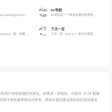
en导航
元圣导航网(nav.yuansage.com)专为程序员、站长、运维工程师打...
en导航是一个简洁轻量的免费资源站点,收集了优质免费的资源工具...
下次一定
聚资源网(juzyw.com)，是一家聚合了全网资源的网址导航网站，只...
下次一定（iiice.cn）是为白嫖怪开发的宝藏资源收集网站，持续...
度和用户体验会随时间变化，如需进一步核验，可结合
5118 数据
仅用于导航推荐和访问参考，具体价值仍建议结合你的实际需求