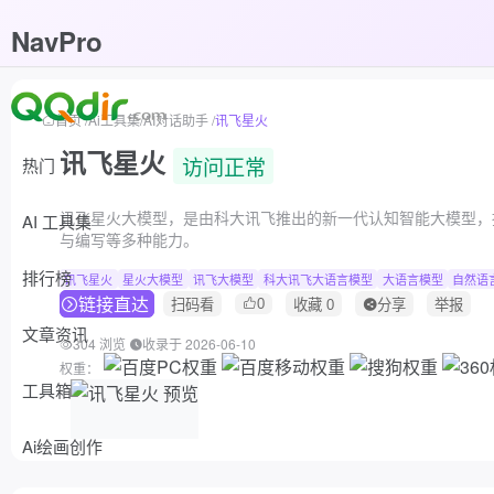
NavPro
首页
/
Ai工具集
/
AI对话助手
/
讯飞星火
讯飞星火
访问正常
热门
讯飞星火大模型，是由科大讯飞推出的新一代认知智能大模型，
AI 工具集
与编写等多种能力。
排行榜
讯飞星火
星火大模型
讯飞大模型
科大讯飞大语言模型
大语言模型
自然语
链接直达
0
扫码看
收藏
0
分享
举报
文章资讯
304 浏览
收录于 2026-06-10
权重：
工具箱
Ai绘画创作