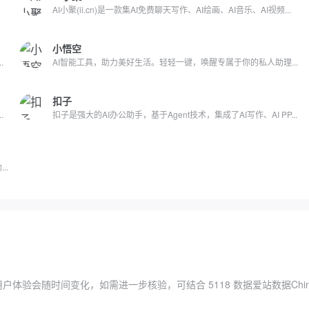
AI小聚(ii.cn)是一款集AI免费聊天写作、AI绘画、AI音乐、AI视频...
小悟空
.
AI智能工具，助力美好生活。轻轻一键，唤醒专属于你的私人助理...
扣子
.
扣子是强大的AI办公助手，基于Agent技术，集成了AI写作、AI PP...
..
用户体验会随时间变化，如需进一步核验，可结合
5118 数据
爱站数据
Chi