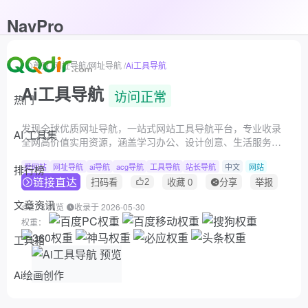
NavPro
首页
/
网址导航
/
网址导航
/
Ai工具导航
Ai工具导航
访问正常
热门
发现全球优质网址导航，一站式网站工具导航平台，专业收录
AI 工具集
全网高价值实用资源，涵盖学习办公、设计创意、生活服务、
趣味娱乐、职场效率等各类精品站点，分类清晰精选靠谱网
爱网站
网址导航
ai导航
acg导航
工具导航
站长导航
中文
网站
址，为用户提供便捷省心的网站资源检索与推荐服务。
排行榜
链接直达
2
扫码看
收藏
0
分享
举报
文章资讯
2.7k 浏览
收录于 2026-05-30
权重：
工具箱
Ai绘画创作