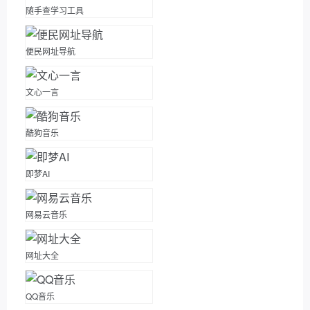
随手查学习工具
便民网址导航
文心一言
酷狗音乐
即梦AI
网易云音乐
网址大全
QQ音乐