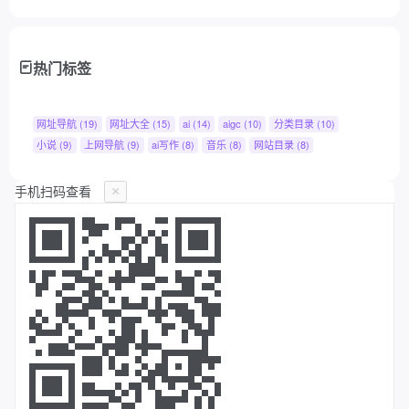
热门标签
网址导航
(19)
网址大全
(15)
ai
(14)
aigc
(10)
分类目录
(10)
小说
(9)
上网导航
(9)
ai写作
(8)
音乐
(8)
网站目录
(8)
手机扫码查看
×