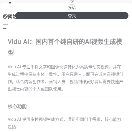
投稿
登录
网站介绍
Vidu AI：国内首个纯自研的AI视频生成模
型
Vidu AI 专注于将文字和图像快速转化为高质量动态视频，并在
生成过程中保持主体一致性。用户只需三步即可完成创意视频创
作，适合内容创作者、营销人员、视频制作爱好者及需要快速产
出视觉内容的个人或团队使用。
核心功能
Vidu AI 提供多种视频生成方式，满足不同创作需求，核心能力
包括：