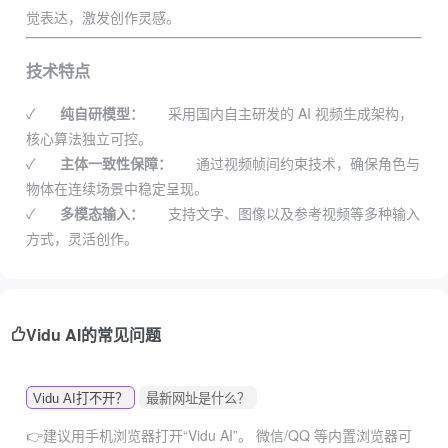
觉表达，激发创作灵感。
技术特点
✓
纯自研模型：
采用国内自主研发的 AI 视频生成架构，
核心算法独立可控。
✓
主体一致性保障：
通过视频帧间约束技术，确保角色与
物体在连续场景中稳定呈现。
✓
多模态输入：
支持文字、图像以及参考视频等多种输入
方式，灵活创作。
Vidu AI的常见问题
Vidu AI打不开？
最新网址是什么？
👉建议用手机浏览器打开“Vidu AI”。
微信/QQ 等内置浏览器可