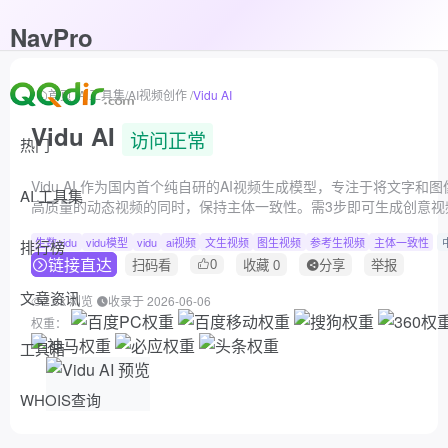
NavPro
首页
/
Ai工具集
/
AI视频创作
/
Vidu AI
Vidu AI
访问正常
热门
Vidu AI 作为国内首个纯自研的AI视频生成模型，专注于将文字和
AI 工具集
高质量的动态视频的同时，保持主体一致性。需3步即可生成创意视
开启人工智能视频创作之旅。
生数vidu
vidu模型
vidu
ai视频
文生视频
图生视频
参考生视频
主体一致性
排行榜
链接直达
0
扫码看
收藏
0
分享
举报
文章资讯
2.8k 浏览
收录于 2026-06-06
权重：
工具箱
WHOIS查询