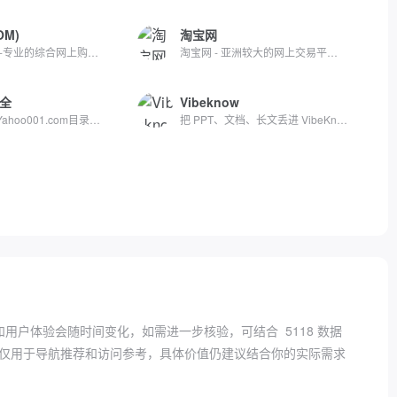
OM)
淘宝网
京东JD.COM-专业的综合网上购物商城，为您提供正品低价的购物选...
淘宝网 - 亚洲较大的网上交易平台，提供各类服饰、美容、家居、...
全
Vibeknow
[第一雅虎网]Yahoo001.com目录之家是全人工编辑的网站分类目录...
把 PPT、文档、长文丢进 VibeKnow，AI 几分钟生成专业讲解视频...
和用户体验会随时间变化，如需进一步核验，可结合
5118 数据
仅用于导航推荐和访问参考，具体价值仍建议结合你的实际需求