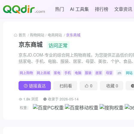
热门
AI 工具集
排行榜
文章资讯
首页
/
购物网站
/
电商网站
/
京东商城
京东商城
访问正常
京东JD.COM-专业的综合网上购物商城，为您提供正品低
括家电、手机、电脑、服装、居家、母婴、美妆、个护、食品
网上购物
网上商城
家电
手机
电脑
服装
居家
母婴
zh
网站
链接直达
扫码看
0
收藏
0
1.8k 浏览
收录于 2026-05-14
权重：