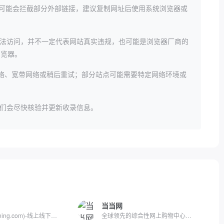
器可能会拦截部分外部链接，建议复制网址后使用系统浏览器或
法访问，并不一定代表网站真实违规，也可能是浏览器厂商的
等浏览器。
络、宽带网络或稍后重试；部分站点可能需要特定网络环境或
们会尽快核验并更新收录信息。
当当网
苏宁易购(Suning.com)-线上线下深度融合的零售平台,商品涵盖家...
全球领先的综合性网上购物中心。超过100万种商品在线热销！图书...