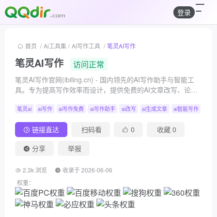
登录
首页
/
Ai工具集
/
AI写作工具
/
笔灵AI写作
笔灵AI写作
访问正常
笔灵AI写作官网(ibiling.cn) - 国内领先的AI写作助手与智能工
具。专为提高写作效率而设计，提供免费的AI文章改写、论文
辅助、商业计划书撰写等服务。无论是学术写作还是商业文
笔灵ai
ai写作
ai写作免费
ai写作助手
ai改写
ai生成文章
ai智能写作
ai帮
案，笔灵AI写作都能快速生成高质量内容，简化您的写作过
程。
链接直达
扫码看
0
收藏
0
分享
举报
2.3k 浏览
收录于 2026-06-06
权重：