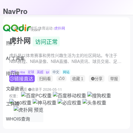
NavPro
首页
/
休闲娱乐
/
体育运动
/
虎扑网
虎扑网
访问正常
热门
虎扑是以体育赛事和男性兴趣生活为主的社区网站。专注于
AI 工具集
NBA赛程、NBA录像、NBA直播、NBA资讯、球员交易、足
球、英超、电竞、LPL等全部篮球足球电竞赛事，并提供虎扑
虎扑
nba
足球
英超
lpl
中文
网站
步行街社区服务。
排行榜
链接直达
0
扫码看
收藏
1
分享
举报
文章资讯
787 浏览
收录于 2026-05-11
权重：
工具箱
WHOIS查询