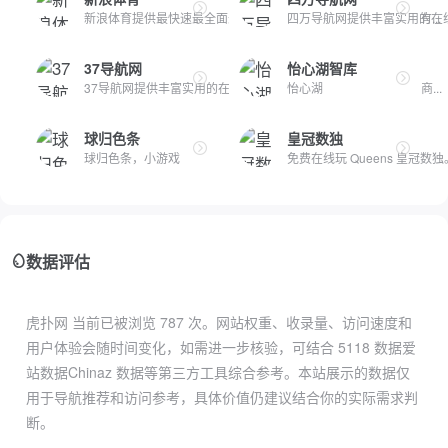
新浪体育提供最快速最全面最专业的体育新闻和赛事报道，主要有...
四万导航网提供丰富实用的在线
37导航网
怡心湖智库
37导航网提供丰富实用的在线工具和AI工具集，帮助您轻松处理商...
怡心湖
球归色条
皇冠数独
球归色条，小游戏
免费在线玩 Queens 皇冠数
数据评估
虎扑网 当前已被浏览
787
次。网站权重、收录量、访问速度和
用户体验会随时间变化，如需进一步核验，可结合
5118 数据
爱
站数据
Chinaz 数据
等第三方工具综合参考。本站展示的数据仅
用于导航推荐和访问参考，具体价值仍建议结合你的实际需求判
断。