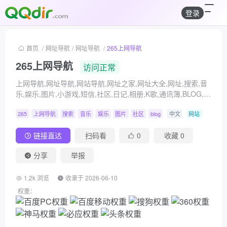
登录
首页
/
网址导航
/
网址导航
/
265上网导航
265上网导航
访问正常
上网导航,网址导航,网站导航,网址之家,网址大全,网址,搜索,音
乐,娱乐,图片,小游戏,短信,社区,日记,相册,K歌,通讯簿,BLOG,天
气预报,实用工具.最方便,最快捷
265
上网导航
搜索
音乐
娱乐
图片
社区
blog
中文
网站
链接直达
扫码看
0
收藏
0
分享
举报
1.2k 浏览
收录于 2026-06-10
权重：