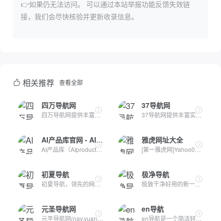
👉如果仍无法访问。
可以通过本站举报功能反馈失效链
接，我们会尽快核验并更新收录信息。
相关推荐
查看全部
四万导航网
37导航网
四万导航网提供丰富实用的在线工具和AI工具集，帮助您轻松处理...
37导航网提供丰富实用的在线工具和AI工具集，帮助您轻松处理商...
AI产品库官网 - AIProductHub
雅虎网址大全
AI产品库（AIproducthub）是一个专注于AI产品收录与分享的网站...
[第一雅虎网]Yahoo001.com目录之家是全人工编辑的网站分类目录...
初夏导航
极净导航
初夏导航，领先的网址目录大全网站；收录互联网上现存的精品网...
极致干净好用的新一代上网导航，无广告，零打扰，不收集用户隐...
元圣导航网
en导航
元圣导航网(nav.yuansage.com)专为程序员、站长、运维工程师打...
en导航是一个简洁轻量的免费资源站点,收集了优质免费的资源工具...