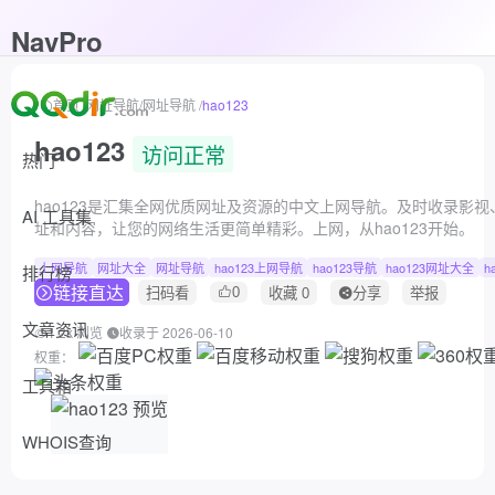
NavPro
首页
/
网址导航
/
网址导航
/
hao123
hao123
访问正常
热门
hao123是汇集全网优质网址及资源的中文上网导航。及时收录影
AI 工具集
址和内容，让您的网络生活更简单精彩。上网，从hao123开始。
上网导航
网址大全
网址导航
hao123上网导航
hao123导航
hao123网址大全
h
排行榜
链接直达
0
扫码看
收藏
0
分享
举报
文章资讯
1.2k 浏览
收录于 2026-06-10
权重：
工具箱
WHOIS查询