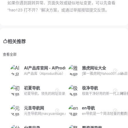
如果你遇到跳转异常、页面失效或疑似地址变更，可以先查看
“hao123 打不开？”解决方案，或通过举报按钮提交反馈。
相关推荐
查看全部
AI产品库官网 - AIProductHub
雅虎网址大全
AI产品库（AIproducthub）是一个专注于AI产品收录与分享的网站...
[第一雅虎网]Yahoo001.c
初夏导航
极净导航
初夏导航，领先的网址目录大全网站；收录互联网上现存的精品网...
极致干净好用的新一代上网导航
元圣导航网
en导航
元圣导航网(nav.yuansage.com)专为程序员、站长、运维工程师打...
en导航是一个简洁轻量的免费资
分类目录
聚资源导航