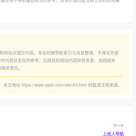
数据仅用于导航推荐和访问参考，具体价值仍建议结合你的实际需
料和站点提交内容，本站仅做导航索引与信息整理，不保证外部
时内容状态仅供参考，后续目标网站内容如有变更、违规或失
的相关责任。
本文地址
https://www.qqdir.com/site/43.html
转载请注明来源。
下一个
上班人导航