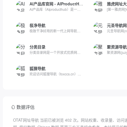
AI产品库官网 - AIProductHub
雅虎网址大
AI产品库（AIproducthub）是一个专注于AI产品收录与分享的网站...
极净导航
元圣导航网
极致干净好用的新一代上网导航，无广告，零打扰，不收集用户隐...
分类目录
聚资源导航
分类目录网是一个开放式优质网站分类目录网址大全库，致力于收...
狐狸导航
欢迎访问狐狸导航（foxccs.cn），本站致力于打造高品质高质量、...
数据评估
OTAT网址导航 当前已被浏览
402
次。网站权重、收录量、访问