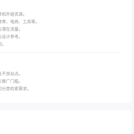
录和外链资源。
教育、电商、工具等。
与潜在流量。
与设计参考。
问。
及不良站点。
长推广门槛。
的分类检索需求。