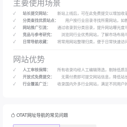
主要使用场景
✓
站长提交网站：
新站上线后，可在此免费提交以增加收
✓
分类查找优质站点：
用户按行业目录寻找所需网站，如
✓
网站推广引流：
通过收录到分类目录，提升网站曝光度
✓
竞品与参考研究：
浏览同行业优秀网站，了解市场布局
✓
日常导航收藏：
将常用网站整理归类，便于日常快速访
网站优势
✓
人工审核保障：
所有收录均经人工编辑筛选，剔除低质
✓
开放式免费提交：
无需付费即可提交网站信息，降低站
✓
行业覆盖广泛：
收录国内外多行业网站，满足不同用户
OTAT网址导航的常见问题