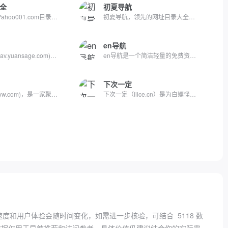
全
初夏导航
[第一雅虎网]Yahoo001.com目录之家是全人工编辑的网站分类目录...
初夏导航，领先的网址目录大全网站；收录互联网上现存的精品网...
en导航
元圣导航网(nav.yuansage.com)专为程序员、站长、运维工程师打...
en导航是一个简洁轻量的免费资源站点,收集了优质免费的资源工具...
下次一定
聚资源网(juzyw.com)，是一家聚合了全网资源的网址导航网站，只...
下次一定（iiice.cn）是为白嫖怪开发的宝藏资源收集网站，持续...
速度和用户体验会随时间变化，如需进一步核验，可结合
5118 数