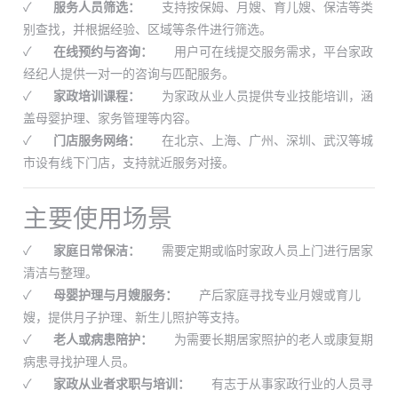
✓
服务人员筛选：
支持按保姆、月嫂、育儿嫂、保洁等类
别查找，并根据经验、区域等条件进行筛选。
✓
在线预约与咨询：
用户可在线提交服务需求，平台家政
经纪人提供一对一的咨询与匹配服务。
✓
家政培训课程：
为家政从业人员提供专业技能培训，涵
盖母婴护理、家务管理等内容。
✓
门店服务网络：
在北京、上海、广州、深圳、武汉等城
市设有线下门店，支持就近服务对接。
主要使用场景
✓
家庭日常保洁：
需要定期或临时家政人员上门进行居家
清洁与整理。
✓
母婴护理与月嫂服务：
产后家庭寻找专业月嫂或育儿
嫂，提供月子护理、新生儿照护等支持。
✓
老人或病患陪护：
为需要长期居家照护的老人或康复期
病患寻找护理人员。
✓
家政从业者求职与培训：
有志于从事家政行业的人员寻