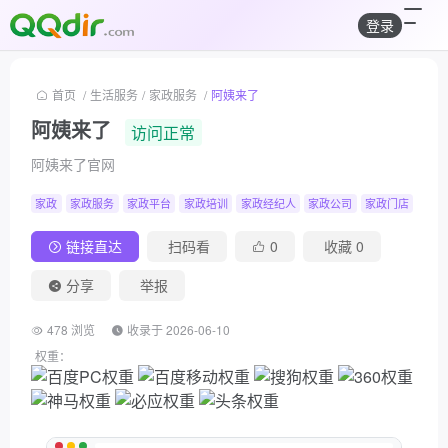
登录
首页
/
生活服务
/
家政服务
/
阿姨来了
阿姨来了
访问正常
阿姨来了官网
家政
家政服务
家政平台
家政培训
家政经纪人
家政公司
家政门店
北京
链接直达
扫码看
0
收藏
0
分享
举报
478 浏览
收录于 2026-06-10
权重：