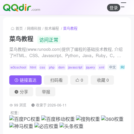
登录
首页
/
网络科技
/
技术编程
/
菜鸟教程
菜鸟教程
访问正常
菜鸟教程(www.runoob.com)提供了编程的基础技术教程, 介绍
了HTML、CSS、Javascript、Python，Java，Ruby，C，
PHP , MySQL等各种编程语言的基础知识。 同时本站中也提供
w3cschool
html
css
php
dom
javascript
jquery
xml
中文
网站
了大量的在线实例，通过实例，您可以更好的学习编程。..
链接直达
扫码看
0
收藏
0
分享
举报
99 浏览
收录于 2026-06-11
权重：