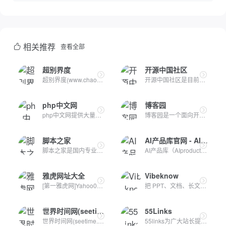
相关推荐
查看全部
超别界度
开源中国社区
超别界度(www.chaobie.com)网络爱好者刘兆平的个人博客网站，美...
开源中国社区是目前中国最大的开源技术社区。我们传播开源的理...
php中文网
博客园
php中文网提供大量免费、原创、高清的php视频教程，并定期举行...
博客园是一个面向开发者的知识分享社区。自创建以来，博客园一...
脚本之家
AI产品库官网 - AIProductHub
脚本之家是国内专业的网站建设资源、脚本编程学习类网站，提供...
AI产品库（AIproducthub）是一个专注于AI产品收录与分享的网站...
雅虎网址大全
Vibeknow
[第一雅虎网]Yahoo001.com目录之家是全人工编辑的网站分类目录...
把 PPT、文档、长文丢进 VibeKnow，AI 几分钟生成专业讲解视频...
世界时间网(seetime.cn)
55Links
世界时间网(seetime.cn)实时查询世界各地当前时间、时区和时差...
55links为广大站长提供友情链接买卖、友情链接出售、友情链接购...