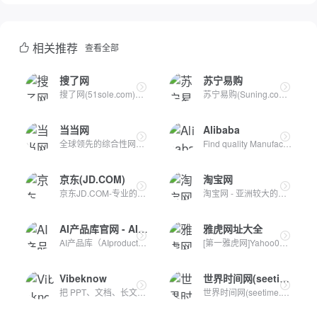
相关推荐
查看全部
搜了网
苏宁易购
搜了网(51sole.com)专注于为企业用户提供B2B市场行情，热点采购...
苏宁易购(Suning.com)-线上线下深度融合的零售平台,商品涵盖家...
当当网
Alibaba
全球领先的综合性网上购物中心。超过100万种商品在线热销！图书...
Find quality Manufacturers, Suppliers, Exporters, Importer...
京东(JD.COM)
淘宝网
京东JD.COM-专业的综合网上购物商城，为您提供正品低价的购物选...
淘宝网 - 亚洲较大的网上交易平台，提供各类服饰、美容、家居、...
AI产品库官网 - AIProductHub
雅虎网址大全
AI产品库（AIproducthub）是一个专注于AI产品收录与分享的网站...
[第一雅虎网]Yahoo001.com目录之家是全人工编辑的网站分类目录...
Vibeknow
世界时间网(seetime.cn)
把 PPT、文档、长文丢进 VibeKnow，AI 几分钟生成专业讲解视频...
世界时间网(seetime.cn)实时查询世界各地当前时间、时区和时差...