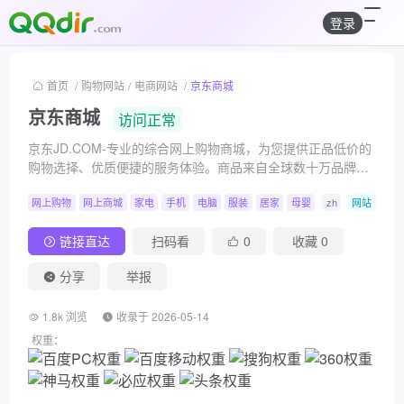
登录
首页
/
购物网站
/
电商网站
/
京东商城
京东商城
访问正常
京东JD.COM-专业的综合网上购物商城，为您提供正品低价的
购物选择、优质便捷的服务体验。商品来自全球数十万品牌商
家，囊括家电、手机、电脑、服装、居家、母婴、美妆、个
网上购物
网上商城
家电
手机
电脑
服装
居家
母婴
zh
网站
护、食品、生鲜等丰富品类，满足各种购物需求。
链接直达
扫码看
0
收藏
0
分享
举报
1.8k 浏览
收录于 2026-05-14
权重：