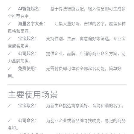
✓
AI智能起名：
基于算法智能匹配，输入信息即可生成多
个推荐名字。
✓
海量名字大全：
汇集大量好听、吉祥的名字，覆盖多种
风格和寓意。
✓
宝宝起名：
支持性别、生辰、寓意偏好等筛选，专业宝
宝起名服务。
✓
公司起名：
提供企业、品牌、店铺等商业命名方案，助
力品牌形象。
✓
免费使用：
无需付费即可体验全部起名功能，简单好
用。
主要使用场景
✓
宝宝取名：
为新生命挑选寓意美好、音韵和谐的名字。
✓
公司命名：
为创业企业或新品牌寻找响亮、易记的商务
名称。