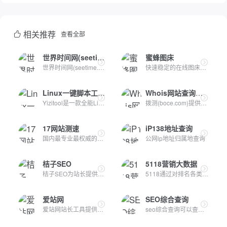
相关推荐
查看全部
世界时间网(seetime.cn)
蜜蜂图床
世界时间网(seetime.cn)实时查询世界各地当前时间、时区和时差...
快速稳定的在线图床服务，支持图片上传、存储与外链分享，适合...
Linux一键脚本工具箱
Whois网站查询测速
Yizitool是一款全能Linux服务器管理工具箱，提供Docker管理、L...
拨测(boce.com)提供网站测速、宽带网速测试、Ping测速、DNS测速...
17网站测速
iP138地址查询
国内最专业最权威的实时网站测速、服务器监控、网络监控、IDC质...
公网ip地址归属地查询
桔子SEO
5118营销大数据
桔子SEO为站长提供外链查询，批量查反链、老域名挖掘、网站建站...
5118通过对排名各类大数据挖掘,提供关键词挖掘,行业词库,站群权...
爱站网
SEO综合查询
爱站网站长工具提供网站收录查询和站长查询以及百度权重值查询...
seo综合查询可以查到该网站在各大搜索引擎的信息，包括收录，反...