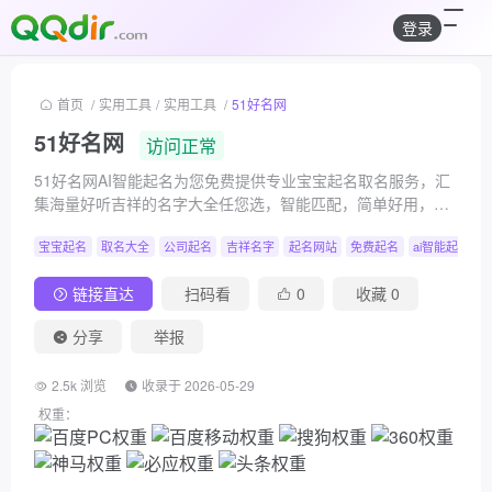
登录
首页
/
实用工具
/
实用工具
/
51好名网
51好名网
访问正常
51好名网AI智能起名为您免费提供专业宝宝起名取名服务，汇
集海量好听吉祥的名字大全任您选，智能匹配，简单好用，满
足宝宝起名、公司起名等多种需求，助您轻松一键取好名。
宝宝起名
取名大全
公司起名
吉祥名字
起名网站
免费起名
ai智能起名
链接直达
扫码看
0
收藏
0
分享
举报
2.5k 浏览
收录于 2026-05-29
权重：