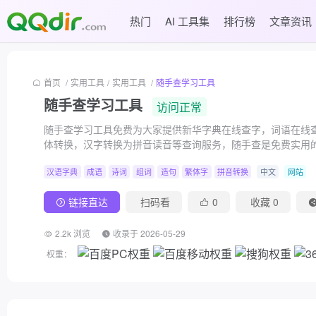
热门
AI 工具集
排行榜
文章资讯
首页
/
实用工具
/
实用工具
/
随手查学习工具
随手查学习工具
访问正常
随手查学习工具免费为大家提供新华字典在线查字，词语在线
体转换，汉字转换为拼音读音等查询服务，随手查是免费实用
汉语字典
成语
诗词
组词
造句
繁体字
拼音转换
中文
网站
链接直达
扫码看
0
收藏
0
2.2k 浏览
收录于 2026-05-29
权重：