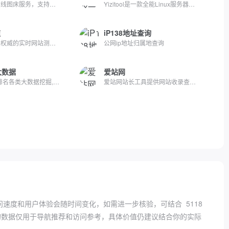
快速稳定的在线图床服务，支持图片上传、存储与外链分享，适合...
Yizitool是一款全能Linux服务器管理工具箱，提供Docker管理、L...
速
iP138地址查询
国内最专业最权威的实时网站测速、服务器监控、网络监控、IDC质...
公网ip地址归属地查询
大数据
爱站网
5118通过对排名各类大数据挖掘,提供关键词挖掘,行业词库,站群权...
爱站网站长工具提供网站收录查询和站长查询以及百度权重值查询...
问速度和用户体验会随时间变化，如需进一步核验，可结合
5118
的数据仅用于导航推荐和访问参考，具体价值仍建议结合你的实际