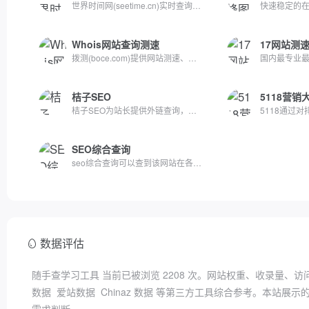
世界时间网(seetime.cn)实时查询世界各地当前时间、时区和时差...
Whois网站查询测速
17网站测
拨测(boce.com)提供网站测速、宽带网速测试、Ping测速、DNS测速...
桔子SEO
5118营销
桔子SEO为站长提供外链查询，批量查反链、老域名挖掘、网站建站...
SEO综合查询
seo综合查询可以查到该网站在各大搜索引擎的信息，包括收录，反...
数据评估
随手查学习工具 当前已被浏览
2208
次。网站权重、收录量、访
数据
爱站数据
Chinaz 数据
等第三方工具综合参考。本站展示