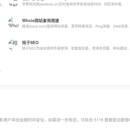
..
世界时间网(seetime.cn)实时查询世界各地当前时间、时区和时差...
Whois网站查询测速
.
拨测(boce.com)提供网站测速、宽带网速测试、Ping测速、DNS测速..
桔子SEO
桔子SEO为站长提供外链查询，批量查反链、老域名挖掘、网站建站...
.
和用户体验会随时间变化，如需进一步核验，可结合
5118 数据
爱站数据