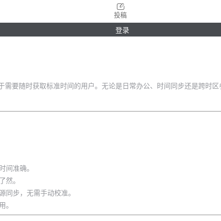
投稿
登录
于需要随时获取标准时间的用户。无论是日常办公、时间同步还是跨时区
时间准确。
了然。
间源同步，无需手动校准。
用。