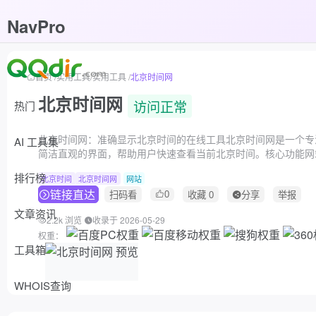
NavPro
首页
/
实用工具
/
实用工具
/
北京时间网
北京时间网
访问正常
热门
北京时间网：准确显示北京时间的在线工具北京时间网是一个专
AI 工具集
简洁直观的界面，帮助用户快速查看当前北京时间。核心功能网
排行榜
北京时间
北京时间网
网站
链接直达
0
扫码看
收藏
0
分享
举报
文章资讯
2.2k 浏览
收录于 2026-05-29
权重：
工具箱
WHOIS查询